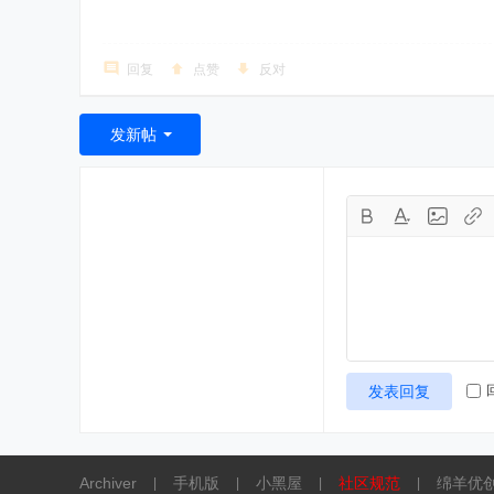
回复
点赞
反对
发新帖
发表回复
Archiver
手机版
小黑屋
社区规范
绵羊优
|
|
|
|