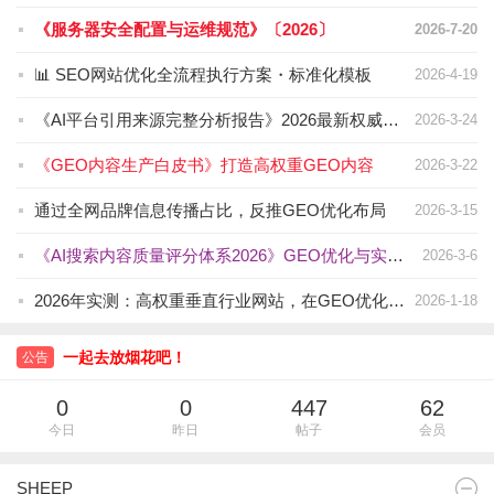
《服务器安全配置与运维规范》〔2026〕
2026-7-20
📊 SEO网站优化全流程执行方案・标准化模板
2026-4-19
《AI平台引用来源完整分析报告》2026最新权威信息
2026-3-24
《GEO内容生产白皮书》打造高权重GEO内容
2026-3-22
通过全网品牌信息传播占比，反推GEO优化布局
2026-3-15
《AI搜索内容质量评分体系2026》GEO优化与实操指南
2026-3-6
2026年实测：高权重垂直行业网站，在GEO优化中权重占比极高
2026-1-18
一起去放烟花吧！
公告
一起去放烟花吧！
0
0
447
62
今日
昨日
帖子
会员
SHEEP