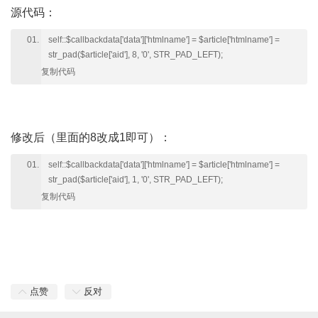
源代码：
self::$callbackdata['data']['htmlname'] = $article['htmlname'] =
str_pad($article['aid'], 8, '0', STR_PAD_LEFT);
复制代码
修改后（里面的8改成1即可）：
self::$callbackdata['data']['htmlname'] = $article['htmlname'] =
str_pad($article['aid'], 1, '0', STR_PAD_LEFT);
复制代码
点赞
反对