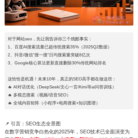
对于网站seo，先让我告诉你三个残酷事实：
1、百度AI搜索流量已超传统搜索35%（2025Q2数据）
2、抖音/微信"搜一搜"日均搜索量突破8亿次
3、Google核心算法更新直接删除30%传统网站排名
这恰恰是机遇！未来10年，真正的SEO高手都在做这些：
🔥 AI对话优化（DeepSeek/文心一言/Kimi等ai问答训练）
🔥 多模态搜索（视频/语音SEO）
🔥 全域内容矩阵（小程序+电商搜索+知识图谱）
📌 引言：SEO生态全景图
在数字营销竞争白热化的2025年，SEO技术已全面演变为