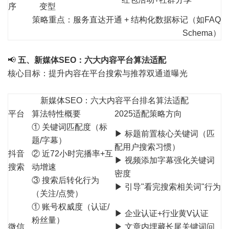
序
变型
策略重点：服务直达开通 + 结构化数据标记（如FAQ
Schema）
📢
五、新媒体SEO：六大内容平台算法适配
核心目标：提升内容在平台搜索与推荐双通道曝光
新媒体SEO：六大内容平台排名算法适配
平台
算法特性概要
2025适配策略方向
① 关键词匹配度（标
▶ 标题前置核心关键词（匹
题/字幕）
配用户搜索习惯）
抖音
② 近72小时完播率+互
▶ 视频添加字幕强化关键词
搜索
动增速
密度
③ 搜索后转化行为
▶ 引导"看完搜索相关词"行为
（关注/点赞）
① 账号权威度（认证/
▶ 企业认证+行业黄V认证
粉丝量）
微信
▶ 文章内埋藏长尾关键词问