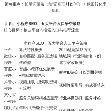
策略重点：长尾词覆盖（如“记账理财软件”） + 截图转化率
优化
🖇️
四、小程序SEO：五大平台入口争夺策略
核心目标：抢占平台内搜索入口与推荐流量
小程序SEO：五大平台入口争夺策略
平台
算法特性概要
2025适配策略方向
微信小
名称匹配+服务直达强
地域词+行业词命名（例：
程序
依赖型
北京家政服务）
百度小
智能小程序优先展示
熊掌ID绑定+H5页面关联
程序
+网站权重继承
抖音小
视频挂载+搜索联想词
视频弹窗引导+挑战赛植入
程序
引流型
支付宝
服务关键词精准匹配型
行业类目选择+服务标签
小程序
QQ小程
年轻用户偏好+社交裂
红包活动+社群分享