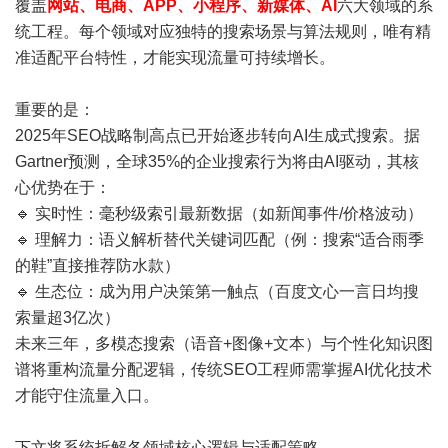
覆盖
网站、电商、APP、小程序、新媒体、AI
六大领域的系
统工程。每个领域对应独特的搜索场景与算法规则，唯有精
准适配平台特性，才能实现流量可持续增长。
重要的是：
2025年SEO战略制高点已开始逐步转向AI生成式搜索。据
Gartner预测，全球35%的企业搜索行为将由AI驱动，其核
心优势在于：
🔹 实时性：毫秒级索引最新数据（如新闻事件/价格波动）
🔹 理解力：语义解析替代关键词匹配（例：搜索“适合雨季
的鞋”直接推荐防水款）
🔹 生态位：成为用户决策第一触点（百度文心一言日均搜
索量超3亿次）
未来三年，多模态搜索（语音+图像+文本）与个性化知识图
谱将重构流量分配逻辑，传统SEO工程师需掌握AI优化技术
才能守住流量入口。
下文将系统拆解各领域核心逻辑与适配策略。