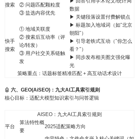
▶ 回答引用学术论文/统计局
搜索
② 问题匹配颗粒度
数据
③ 盐选内容优先
▶ 关键段落设置付费解锁点
▶ 标题加入地域词（如"北京
① 地域关联度
朝阳"）
② 搜索后互动率（评
快手
▶ 引导老铁式互动（"你怎么
论/转发）
搜索
看？"）
③ 用户社交关系链触
▶ 同步发布相关图文强化曝
发
光
策略重点：话题标签精准匹配 + 高互动话术设计
🤖
六、GEO(AiSEO)：九大AI工具索引规则
核心目标：适配大模型知识索引与问答逻辑
AISEO：九大AI工具索引规则
算法特性概
平台
2025适配策略方向
要
内容特色：文件命名嵌入核心关键词（如