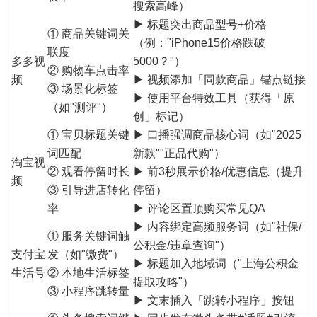
搜索高峰）
▶ 标题突出商品型号+价格
① 商品关键词关
（例："iPhone15价格跌破
联度
多多视
5000？"）
② 购物车点击率
频
▶ 视频添加「同款商品」锚点链接
③ 场景化标签
▶ 使用平台特效工具（获得「原
（如"测评"）
创」标记）
① 宝贝标题关键
▶ 口播强调商品核心词（如"2025
词匹配
新款""正品代购"）
淘宝视
② 观看停留时长
▶ 前3秒展示价格/优惠信息（提升
频
③ 引导进店转化
停留）
率
▶ 评论区置顶购买常见QA
▶ 内容绑定高频服务词（如"社保/
① 服务关键词触
公积金/违章查询"）
支付宝
发（如"缴费"）
▶ 标题加入地域词（"上海公积金
生活号
② 本地生活标签
提取攻略"）
③ 小程序跳转量
▶ 文末插入「跳转小程序」按钮