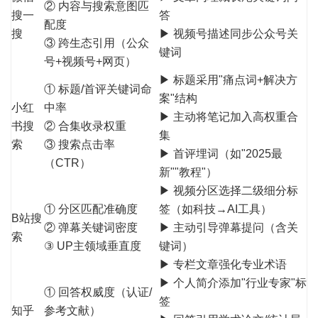
② 内容与搜索意图匹
搜一
答
配度
搜
▶ 视频号描述同步公众号关
③ 跨生态引用（公众
键词
号+视频号+网页）
▶ 标题采用"痛点词+解决方
① 标题/首评关键词命
案"结构
小红
中率
▶ 主动将笔记加入高权重合
书搜
② 合集收录权重
集
索
③ 搜索点击率
▶ 首评埋词（如"2025最
（CTR）
新""教程"）
▶ 视频分区选择二级细分标
① 分区匹配准确度
签（如科技→AI工具）
B站搜
② 弹幕关键词密度
▶ 主动引导弹幕提问（含关
索
③ UP主领域垂直度
键词）
▶ 专栏文章强化专业术语
▶ 个人简介添加"行业专家"标
① 回答权威度（认证/
签
知乎
参考文献）