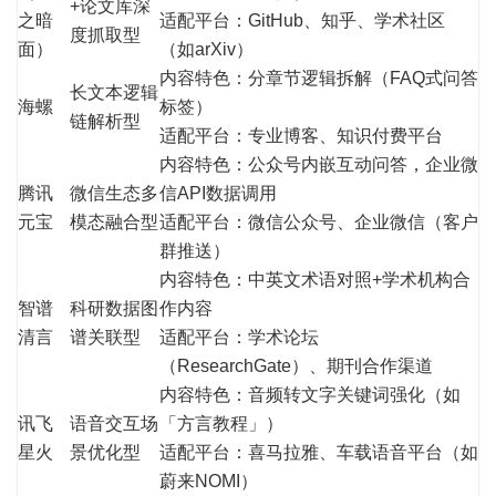
+论文库深
之暗
适配平台：GitHub、知乎、学术社区
度抓取型
面）
（如arXiv）
内容特色：分章节逻辑拆解（FAQ式问答
长文本逻辑
海螺
标签）
链解析型
适配平台：专业博客、知识付费平台
内容特色：公众号内嵌互动问答，企业微
腾讯
微信生态多
信API数据调用
元宝
模态融合型
适配平台：微信公众号、企业微信（客户
群推送）
内容特色：中英文术语对照+学术机构合
智谱
科研数据图
作内容
清言
谱关联型
适配平台：学术论坛
（ResearchGate）、期刊合作渠道
内容特色：音频转文字关键词强化（如
讯飞
语音交互场
「方言教程」）
星火
景优化型
适配平台：喜马拉雅、车载语音平台（如
蔚来NOMI）