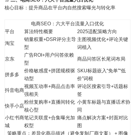
核心目标：提升商品在平台内自然搜索曝光与转化率
电商SEO：六大平台流量入口优化
平台
算法特性概要
2025适配策略方向
销量权重+DSR评分主导
主图视频优化+评论关键
淘宝
型
词植入
广告ROI+用户问答依赖
京东
商品问答区长尾词布局
型
价格敏感度+拼团规模驱
SKU标题嵌入“免单”“低
拼多多
动型
价”词根
视频互动率+商品点击率
评论区搜索引导+话题标
抖音电商
强相关
签
粉丝复购率+直播间转化
小黄车标题与直播话术协
快手小店
核心型
同
小红书商
笔记关联度+合集曝光加
痛点解决方案+封面对比
城
权型
图
策略重点：差异化商品描述（避免复制厂商文案） + 图像