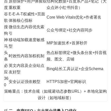
百
原创保护+用户体验双
结构化数据+百度系产品+笔记（大
度
重权重
众点评小红书抖音）
谷
E-E-A-T权威性+页面
Core Web Vitals优化+作者署名
歌
体验核心指标
搜
微信生态内容优先索
公众号绑定+社交内容同步
狗
引
神
移动端加载速度敏感
MIP加速技术+首屏秒开
马
型
头
热点标签绑定+微头条分发+抖音视
时效性内容加权机制
条
频、图文、店铺
必
英文内容及企业站点
Bing站长工具认证+企业Schema
应
友好型
36
安全认证强依赖型
HTTPS加密+官网标识
0
策略重点：技术合规（如规避动态参数URL）+ 本地化架构
设计（如地域标签）
🛒
二、电商SEO：六大平台流量入口优化