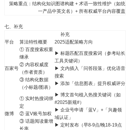
策略重点：结构化知识图谱构建 + 术语一致性维护（如统
一产品中英文名）+ 所有权威平台内容覆盖
七、补充
补充
平台
算法特性概要
2025适配策略方向
① 百度搜索权重
▶ 标题匹配百度搜索词（参考站长
继承
工具关键词）
② 内容权威度
百家号
▶ 文内插入「问答段落」优化语音
（作者资质）
搜索
③ 结构化数据
▶ 添加「信息图表」提升权威评分
（小标题/图表）
▶ 博文首句植入热搜关键词（如
① 实时热搜词绑
#2025新规#）
定
▶ 企业号申请「蓝V」+「兴趣领
微博
② 蓝V账号加权
域认证」
③ 话题阅读量增
▶ 定时发布（早8-9点/晚18-19点
长率