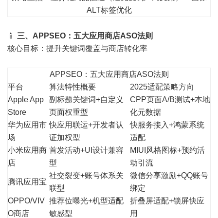
ALT标签优化
📱
三、APPSEO：五大应用商店ASO法则
核心目标：提升关键词覆盖与商店转化率
APPSEO：五大应用商店ASO法则
平台
算法特性概要
2025适配策略方向
Apple App
副标题关键词+自定义
CPP页面A/B测试+本地
Store
页面权重型
化元数据
华为应用市
快应用联运+开发者认
快服务接入+鸿蒙系统
场
证加权型
适配
小米应用商
首发活动+UI设计兼容
MIUI风格图标+预约活
店
型
动引流
社交裂变+账号体系关
微信分享激励+QQ账号
腾讯应用宝
联型
绑定
OPPO/VIV
推荐位曝光+机型适配
折叠屏适配+锁屏快应
O商店
敏感型
用