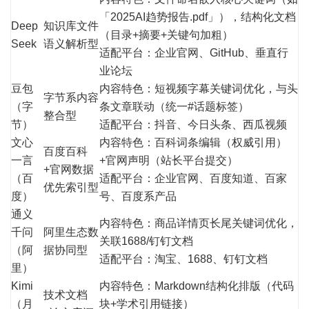
「2025AI趋势报告.pdf」），结构化文档
Deep
知识库文件
（目录+摘要+关键句加粗）
Seek
语义解析型
适配平台：企业官网、GitHub、垂直行
业论坛
豆包
内容特色：短视频字幕关键词优化，与头
字节系内容
（字
条文章联动（统一#话题标签）
整合型
节）
适配平台：抖音、今日头条、西瓜视频
文心
内容特色：百科词条编辑（权威引用）
百度百科
一言
+官网声明（站长平台提交）
+官网数据
（百
适配平台：企业官网、百度知道、百家
优先索引型
度）
号、百度系产品
通义
内容特色：商品详情页长尾关键词优化，
千问
阿里生态数
关联1688/钉钉文档
（阿
据协同型
适配平台：淘宝、1688、钉钉文档
里）
Kimi
内容特色：Markdown结构化排版（代码
技术文档
（月
块+学术引用链接）