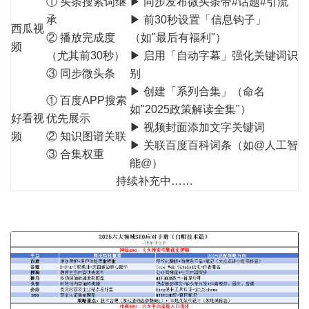
① 头条搜索词继
▶ 同步发布微头条带#话题#引流
承
▶ 前30秒设置「信息钩子」
西瓜视
② 播放完成度
（如"最后有福利"）
频
（尤其前30秒）
▶ 启用「自动字幕」强化关键词识
③ 同步微头条
别
▶ 创建「系列合集」（命名
① 百度APP搜索
如"2025政策解读全集"）
好看视
优先展示
▶ 视频封面添加文字关键词
频
② 知识图谱关联
▶ 关联百度百科词条（如@人工智
③ 合集权重
能@）
持续补充中……