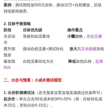
案例
：测试期投放500元加热，撬动10万+自然播放，后续
持续获得推荐。
2. 目标平衡策略
阶段 目标优先级 操作重点
冷启动 突破初始流量池
小额
加热，
优化完播
率
爬升期 撬动自然流量+测试转化
放大
高互动视频
加热
预算
爆发期 自然流量转化为主
降低
加热比例，
监测
ROI
二、出价与预算：小成本测试模型
1. 出价阶梯测试法
（若无预算设置选项直接跳过此条即可）
起步价：
单次点击/转化成本的30%-50%（例：目标转化成
本20元，首轮出价6-10元）。