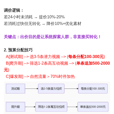
调价逻辑：
若24小时未消耗 → 提价10%-20%
若消耗过快但无转化 → 降价10%+优化素材
关键点：出价目的是让系统探索人群，非直接买转化！
2. 预算分配技巧
A[测试期] --> 选3-5条潜力视频 --> (
每条分配100-300元
)
B[爬升期] --> 筛选1-2条高互动视频 --> (
单条追加500-2000
元
)
C[爆发期] --> 自然流量＞70%时停加热