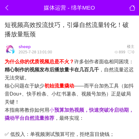
媒体运营 - 绵羊MEO
短视频高效投流技巧，引爆自然流量转化！破
播放量瓶颈
sheep
楼主
2025-7-28 13:01:00
899
0
为什么你的优质视频总是不火？
许多创作者面临相同困境：
精心制作的视频发布后播放量卡在几百几千
，自然流量迟迟
无法突破。
核心问题在于缺少
初始流量撬动
——而平台加热工具（如抖
音Dou+、快手粉条、小红书薯条、视频号加热）正是破局
关键！
本指南将教你如何用
小
预算加热视频，快速突破冷启动期，
撬动平台自然流量推荐
，最终实现：
✅ 低投入：单视频测试预算可控，拒绝盲目烧钱；