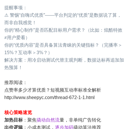
提醒事项：
⚠️ 警惕“自嗨式优质”——平台判定的“优质”是数据说了算，
而非自我感觉！
你的“精心制作”是否匹配目标用户需求？（比如：炫酷特效
≠用户爱看）
你的“优质内容”是否具备算法青睐的关键指标？（完播率＞
15%？互动率＞3%？）
解决方案：用冷启动测试代替主观判断，数据达标再追加加
热预算！
推荐阅读：
点赞率多少才算优质？短视频互动率标准全解析
http://www.sheepyc.com/thread-672-1-1.html
核心策略速览
加热目标
：聚焦
撬动自然流
量，非单纯广告转化
出价逻辑
：小成本测试，
逐步加码
撬动算法推荐