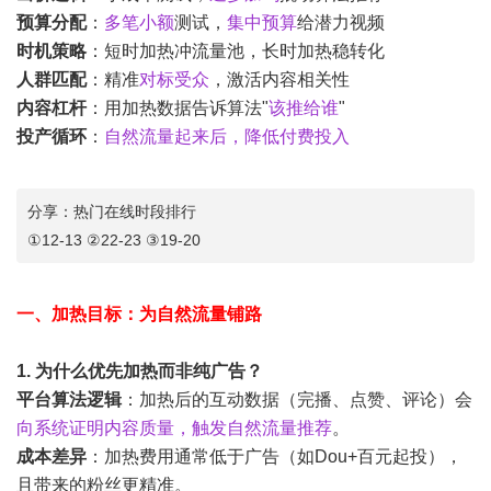
预算分配
：
多笔小额
测试，
集中预算
给潜力视频
时机策略
：短时加热冲流量池，长时加热稳转化
人群匹配
：精准
对标受众
，激活内容相关性
内容杠杆
：用加热数据告诉算法"
该推给谁
"
投产循环
：
自然流量起来后，降低付费投入
分享：热门在线时段排行
①12-13 ②22-23 ③19-20
一、加热目标：为自然流量铺路
1. 为什么优先加热而非纯广告？
平台算法逻辑
：加热后的互动数据（完播、点赞、评论）会
向系统证明内容质量，触发自然流量推荐
。
成本差异
：加热费用通常低于广告（如Dou+百元起投），
且带来的粉丝更精准。